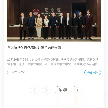
首经贸法学院代表团赴澳门访问交流
11月26日至29日，首经贸法学院代表团在法学院党委副书记、院长张世
君带领下赴澳门大学法学院、澳门科技大学法学院开展学术交流与合作洽
谈，并与《澳门法学》编辑部举行座谈研讨。 11月27日，代表团一行首
2025-12-05
合作交流
先访问了澳门大学法学院，与法学院院长唐晓晴举行座谈。澳门大学法学
院部分教师参加会议，双方围绕法学教育国际化、教师互访机制、研究生
联合培养以及科研合作等议题进行了深入交流。 唐晓晴对代表团的到访表
示热烈欢迎，介绍了澳门大学法学院在民商法、国际经济法、人工智能法
第3页
治研究等领域的最新进展...