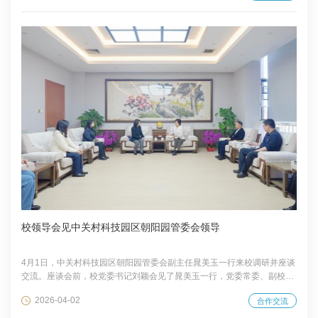
与职场、理论与实战的深度衔接。本期训练营体系化设计、阶梯式培养、
全过程支持，是深化校企合作、发挥校友和行业导师作用的具体举措，也
是学校深化创新创业教育的积极探索。他希望同学们珍惜机会，在实践中
增长才干，培育创新精神，提升创新...
校领导会见中关村科技园区朝阳园管委会领导
4月1日，中关村科技园区朝阳园管委会副主任晁美玉一行来校调研并座谈
交流。座谈会前，校党委书记刘颖会见了晁美玉一行，党委常委、副校长
尹志超陪同。 刘颖对晁美玉一行表示欢迎。她谈到，学校始终与新时代首
2026-04-02
合作交流
都发展同频共振，主动融入朝阳区发展大局，在人才培养、科技创新、社
会服务等领域与朝阳区保持着良好合作。她表示，希望以此次交流为契