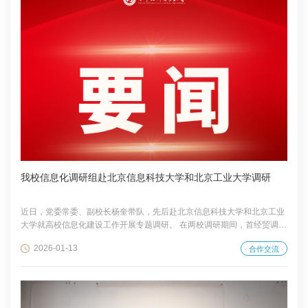
服务首都高质量发展等方面成果丰硕，...
我校信息化调研组赴北京信息科技大学和北京工业大学调研
近日，党委常委、副校长杨奎带队，先后赴北京信息科技大学和北京工业
大学就高校信息化建设工作开展专题调研。 在两校调研期间，首经贸调研
组同两校有关部门同志进行了工作交流座谈，北京信息科技大学党委常
2026-01-13
合作交流
委、副校长贺威，北京工业大学党委常委、副校长陈树君分别参加。杨奎
就调研的背景和目的，并对首经贸聚焦“十五五”规划编制和智慧校园建设
有关情况进行介绍。杨奎表示，希望深入了解两校在信息化建设方面的特
色做法与先进经验，希望在资源共享、技术协同、人才培养等方面深化合
作，共同探索高校数智化转型新模式、新路径...