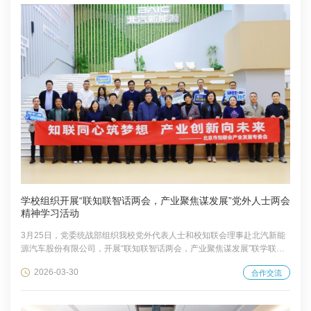
项目中，我校九名优秀学子获国际组织人才发展学会（TDAIO）录用，开
展为期一个月的国际组织实习。他们深入欧盟及联合国系统核心机构，参
与国际会议、开展专题研究与实地调...
学校组织开展“联知联智话两会，产业聚焦谋发展”党外人士两会
精神学习活动
3月25日，党委统战部组织我校党外代表人士和校知联会理事赴北汽新能
源汽车股份有限公司，开展“联知联智话两会，产业聚焦谋发展”联学联建
活动。学习交流环节由北京市政协委员、北京知联会产业发展专委会主
2026-03-30
合作交流
任、北汽集团知联会会长、北汽新能源极狐产品中心副总经理曹琛主持。
北京市政协常委、北京知联会副监事长、北京市政协无党派人士界委员工
作室召集人、我校副校长李小牧表示，通过了解北汽新能源发展历程、体