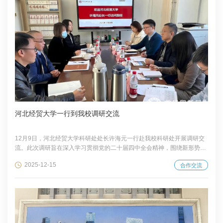
河北经贸大学一行到我校调研交流
12月9日，河北经贸大学科研处处长许海元一行赴我校科研处开展调研交
流。此次调研旨在深入学习贯彻党的二十届四中全会精神，围绕新形势下
高校科研工作的使命与任务，共同探讨科研管理改革与创新路径，提升科
2025-12-15
合作交流
研组织管理与服务效能，推动科研工作高质量发展，更好地服务区域与国
家战略需求。我校科研处处长范合君参加了调研座谈。 范合君对许海元一
行的到来表示热烈欢迎，并简单介绍了我校科研工作的基本情况。随后，
双方围绕项目申报组织与质量提升、科研全过程管理与服务优化、新型智
库建设与社会服务以及科研工作如何...