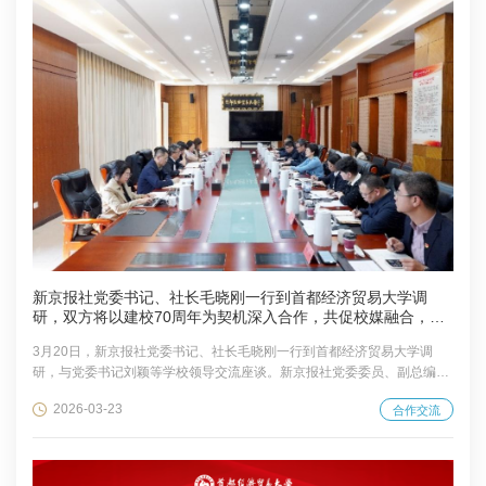
验新型智能汽车，党外人士切身感受到全国两会热词“智能经济”的实践内
涵。他以“‘联’字筑平台，‘建...
新京报社党委书记、社长毛晓刚一行到首都经济贸易大学调
研，双方将以建校70周年为契机深入合作，共促校媒融合，赋
能首都发展
3月20日，新京报社党委书记、社长毛晓刚一行到首都经济贸易大学调
研，与党委书记刘颖等学校领导交流座谈。新京报社党委委员、副总编辑
孙浩，学校党委副书记欧阳沁，党委常委、副校长杨奎参加调研交流。 毛
2026-03-23
合作交流
晓刚对学校建校70年来取得的办学成就给予高度评价。他指出，新京报作
为立足首都、辐射全国的主流媒体，坚持正确政治方向，在重大主题宣
传、经济宣传、融媒体传播、智库服务、融合创新应用等领域优势突出；
首经贸作为市属高水平研究型大学，在学科建设、人才培养、智库建设、