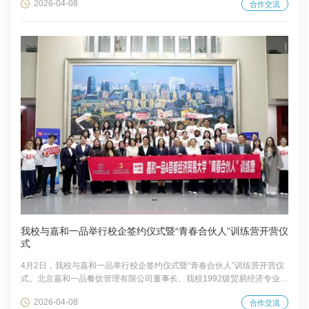
2026-04-08
合作交流
经贸党委副书记欧阳沁代表双方签署协议。 为进一步深化校企合作，发挥
双方资源禀赋和专业优势，建立长效对接机制，共同服务新时代首都发
展，京投公司与首经贸共同推动签署战略合作协议。双方未来将在智力交
流、人才培养及地铁商业开发等领域开展全方位深度合作。 北京市基础设
施投资有限公司是由北京市...
我校与嘉和一品举行校企签约仪式暨“青春合伙人”训练营开营仪
式
4月2日，我校与嘉和一品举行校企签约仪式暨“青春合伙人”训练营开营仪
式。北京嘉和一品餐饮管理有限公司董事长、我校1992级贸易经济专业校
友刘京京，校党委副书记欧阳沁参加活动。 欧阳沁在致辞中表示，学校近
2026-04-08
合作交流
年来凝练出成熟有效、可复制推广的校企协同育人工作范式，推动了课堂