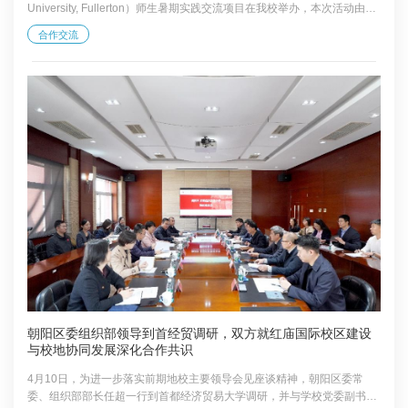
University, Fullerton）师生暑期实践交流项目在我校举办，本次活动由国
际学院牵头承办。 交流团师生参观学校校史馆 项目开营仪式上，国际学
合作交流
院院长刘文川在致辞中代表国际学院对交流团师生的到来表示欢迎，希望
大家在为期一周的行程中，带着问题走进课堂与企业，在古今交融的城市
风貌中，读懂真实、立体、全面的中国，努力成为促进两校友谊、增进中
美青年互信的桥梁纽带。国际合作交流直属党支部书记李娟...
朝阳区委组织部领导到首经贸调研，双方就红庙国际校区建设
与校地协同发展深化合作共识
4月10日，为进一步落实前期地校主要领导会见座谈精神，朝阳区委常
委、组织部部长任超一行到首都经济贸易大学调研，并与学校党委副书记