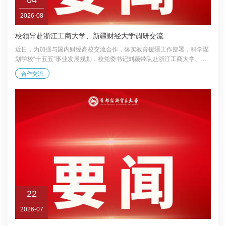
2026-08
校领导赴浙江工商大学、新疆财经大学调研交流
近日，为加强与国内财经高校交流合作，落实教育援疆工作部署，科学谋
划学校“十五五”事业发展规划，校党委书记刘颖带队赴浙江工商大学、新
疆财经大学调研交流。 在浙江工商大学调研期间，刘颖一行先后参观了校
合作交流
史馆及科创大楼，实地考察了办学成果展、共同富裕统计监测与智能治理
实验室、商业技术应用创新中心、生成式人工智能教育专用大模型“商学智
脑”等平台。双方围绕学科建设、科研创新、人才培养等议题展开深入探
讨，并就建立常态化合作机制达成共识。浙江工商大学党委书记傅关福，
校长王永贵，党委副书记袁金祥，...
22
2026-07