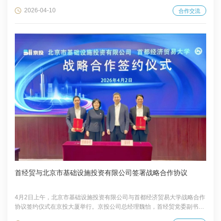
欧阳沁，党委常委、副校长姚林修等座谈交流。双方围绕红庙国际校区规
2026-04-10
合作交流
划建设、校地深度合作等事宜深入探讨，达成合作共识。 调研期间，任超
一行实地察看学校红庙校区校园基础设施、空间利用及周边环境等情况，
详细了解校区师生规模、教学科研运行等细节，重点询问了校区空间整合
开发、基础实施更新完善等思路，对学校立足区位优势、谋划建设国际校
区的举措给予肯定。 座谈会上，...
首经贸与北京市基础设施投资有限公司签署战略合作协议
4月2日上午，北京市基础设施投资有限公司与首都经济贸易大学战略合作
协议签约仪式在京投大厦举行。京投公司总经理魏怡，首经贸党委副书
记、校长吴卫星出席签约仪式。京投公司党委常委、副总经理任宇航与首