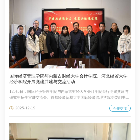
国际经济管理学院与内蒙古财经大学会计学院、河北经贸大学
经济学院开展党建共建与交流活动
12月5日，国际经济管理学院与内蒙古财经大学会计学院举行党建共建与
研究生招生宣讲交流会。首都经济贸易大学国际经济管理学院党委副书记
付明岩，以及常任副教授王钊、王钛宁，内蒙古财经大学会计学院院长赵
2025-12-19
合作交流
丽芳，副院长徐利飞、刘刚等双方代表参加会议。交流会以党建引领人才
培养合作为核心，聚焦学科建设、办学经验分享、师资队伍建设、人才培
养模式创新等关键议题展开深度研讨，最终达成多项合作共识，为后续优
质教育资源精准对接奠定基础。 12月12日，国际经济管理学院与河北经
贸大学经济学院联合举办“党建共...