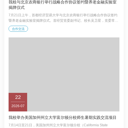
我校与北京农商银行举行战略合作协议签约暨养老金融实验室
揭牌仪式
7月21日上午，首都经济贸易大学与北京农商银行举行战略合作协议签约
暨养老金融实验室揭牌仪式。首经贸党委副书记、校长吴卫星，党委常
委、副校长尹志超，北京农商银行党委副书记、行长田晖，党委常委、副
合作交流
行长魏广慧参加仪式。 签约仪式前，双方举行座谈交流。田晖对我校的到
访表示欢迎，并介绍了北京农商银行经营发展情况。他表示，北京农商银
行作为唯一获评“北京老字号”的金融企业，扎根首都七十余载，始终坚守
服务实体经济、保障民生的初心使命。此次战略合作是双方携手服务新时
代首都发展的务实举措，希望以共建...
22
2026-07
我校举办美国加州州立大学富尔顿分校师生暑期实践交流项目
7月14日至21日，美国加州州立大学富尔顿分校（California State