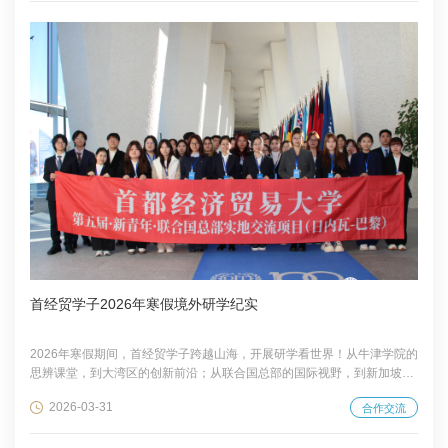
机，进一步发挥各自优势，深化务实合作，推动共赢发展。 座谈会上，双
方围绕校地协同创新、产学研深度融合、科技金融服务、国际人才培养、
科研成果转化等重点领域...
首经贸学子2026年寒假境外研学纪实
2026年寒假期间，首经贸学子跨越山海，开展研学看世界！从牛津学院的
思辨课堂，到大湾区的创新前沿；从联合国总部的国际视野，到新加坡的
商业课堂……这不仅是一次次地理上的远行，更是一场场思维的破界与自
2026-03-31
合作交流
我的重塑。在世界舞台中央，首经贸学子以自信姿态讲述中国故事，用脚
步丈量梦想，让青春在全球化浪潮中熠熠生辉。 在欧洲实地国际组织实习