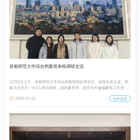
首都师范大学综合档案馆来校调研交流
12月5日上午，首都师范大学综合档案馆馆长李崇文、副馆长吴文灵、档
案员王依凡一行3人到访我校，就档案管理、校史与年鉴编纂等工作进行
调研。档案馆、校史馆馆长赵喜玲，副研究馆员刘江霞、馆员黄少卿参加
2025-12-15
合作交流
座谈。 座谈中，赵喜玲、刘江霞结合工作实际，从档案资源、利用、安
全、制度四个体系建设入手，全面介绍我校档案工作和信息化建设进展，
以及校史文化资源体系建设的实践成果。双方围绕档案馆（校史馆）机构
设置、库房空间布局、档案工作管理机制、校史编研项目推进等情况深入
交流，就工作中的重点难点问题交换了思路举...