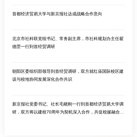
首都经济贸易大学与新京报社达成战略合作意向
2026-04-28
北京市社科联党组书记、常务副主席，市社科规划办主任翟
德罡一行到首经贸调研
2026-04-22
朝阳区委组织部领导到首经贸调研，双方就红庙国际校区建
设与校地协同发展深化合作共识
2026-04-10
新京报社党委书记、社长毛晓刚一行到首都经济贸易大学调
研，双方将以建校70周年为契机深入合作，共促校媒融合，
赋能首都发展
2026-03-23