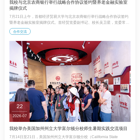
我校与北京农商银行举行战略合作协议签约暨养老金融实验室
揭牌仪式
7月21日上午，首都经济贸易大学与北京农商银行举行战略合作协议签约
暨养老金融实验室揭牌仪式。首经贸党委副书记、校长吴卫星，党委常
委、副校长尹志超，北京农商银行党委副书记、行长田晖，党委常委、副
合作交流
行长魏广慧参加仪式。 签约仪式前，双方举行座谈交流。田晖对我校的到
访表示欢迎，并介绍了北京农商银行经营发展情况。他表示，北京农商银
行作为唯一获评“北京老字号”的金融企业，扎根首都七十余载，始终坚守
服务实体经济、保障民生的初心使命。此次战略合作是双方携手服务新时
代首都发展的务实举措，希望以共建...
22
2026-07
我校举办美国加州州立大学富尔顿分校师生暑期实践交流项目
7月14日至21日，美国加州州立大学富尔顿分校（California State