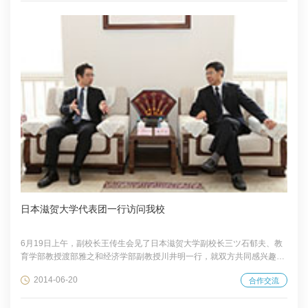
日本滋贺大学代表团一行访问我校
6月19日上午，副校长王传生会见了日本滋贺大学副校长三ツ石郁夫、教
育学部教授渡部雅之和经济学部副教授川井明一行，就双方共同感兴趣的
合作领域进行了交流。劳动经济学院院长冯喜良、国际合作交流处副处长
2014-06-20
合作交流
杨全社、经济学院副教授杜军、国际合作交流处项目主管雷静等一同参加
了会见。