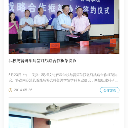
我校与普洱学院签订战略合作框架协议
5月23日上午，党委书记柯文进代表学校与普洱学院签订战略合作框架协
议。协议内容涉及首经贸将支持普洱学院学科专业建设，两校组建科研团
队和开展区域研究，普洱学院支持首经贸在云南建立青年教师社会实践基
2014-05-26
合作交流
地和学生实习基地等。