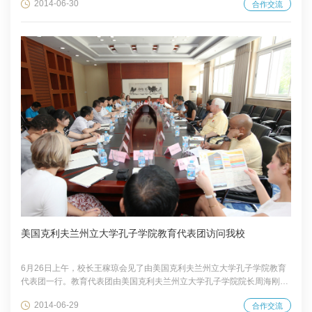
2014-06-30
合作交流
流和商谈。
美国克利夫兰州立大学孔子学院教育代表团访问我校
6月26日上午，校长王稼琼会见了由美国克利夫兰州立大学孔子学院教育
代表团一行。教育代表团由美国克利夫兰州立大学孔子学院院长周海刚担
任团长，成员包括美国众议院代表俄亥俄州国会联络员以及克利夫兰地区
2014-06-29
合作交流
多所教育机构相关负责人。会议由副校长徐芳主持。