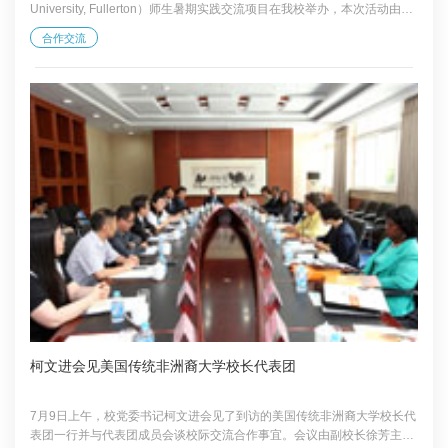
University, Fullerton）师生暑期实践交流项目在我校举办，本次活动由国
际学院牵头承办。 交流团师生参观学校校史馆 项目开营仪式上，国际学
合作交流
院院长刘文川在致辞中代表国际学院对交流团师生的到来表示欢迎，希望
大家在为期一周的行程中，带着问题走进课堂与企业，在古今交融的城市
风貌中，读懂真实、立体、全面的中国，努力成为促进两校友谊、增进中
美青年互信的桥梁纽带。国际合作交流直属党支部书记李娟...
柯文进会见美国传统非洲裔大学校长代表团
7月9日上午，校党委书记柯文进会见了到访的美国传统非洲裔大学校长代
表团一行并与代表团成员会谈校际交流合作事宜。会议由副校长徐芳主