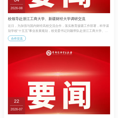
2026-08
校领导赴浙江工商大学、新疆财经大学调研交流
近日，为加强与国内财经高校交流合作，落实教育援疆工作部署，科学谋
划学校“十五五”事业发展规划，校党委书记刘颖带队赴浙江工商大学、新
疆财经大学调研交流。 在浙江工商大学调研期间，刘颖一行先后参观了校
合作交流
史馆及科创大楼，实地考察了办学成果展、共同富裕统计监测与智能治理
实验室、商业技术应用创新中心、生成式人工智能教育专用大模型“商学智
脑”等平台。双方围绕学科建设、科研创新、人才培养等议题展开深入探
讨，并就建立常态化合作机制达成共识。浙江工商大学党委书记傅关福，
校长王永贵，党委副书记袁金祥，...
22
2026-07