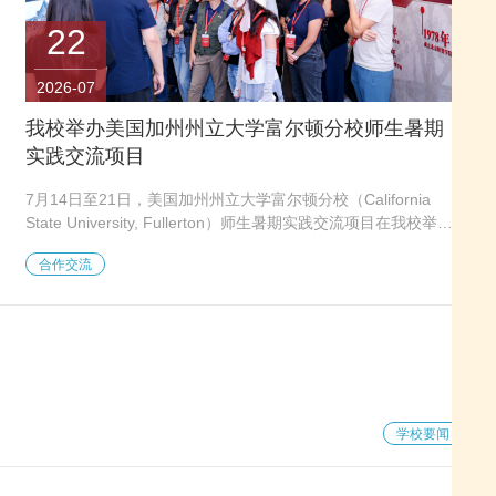
22
2026-07
我校举办美国加州州立大学富尔顿分校师生暑期
实践交流项目
7月14日至21日，美国加州州立大学富尔顿分校（California
State University, Fullerton）师生暑期实践交流项目在我校举
办，本次活动由国际学院牵头承办。 交流团师生参观学校校史
合作交流
馆 项目开营仪式上，国际学院院长刘文川在致辞中代表国际学
院对交流团师生的到来表示欢迎，希望大家在为期一周的行程
中，带着问题走进课堂与企业，在古今交融的城市风貌中，读懂
真实、立体、全面的中国，努力成为促进两校友谊、增进中美青
年互信的桥梁纽带。国际合作交流直属党支部书记李娟...
学校要闻