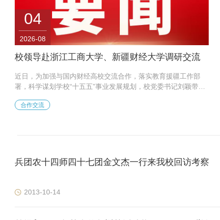
04
2026-08
校领导赴浙江工商大学、新疆财经大学调研交流
近日，为加强与国内财经高校交流合作，落实教育援疆工作部
署，科学谋划学校“十五五”事业发展规划，校党委书记刘颖带队
赴浙江工商大学、新疆财经大学调研交流。 在浙江工商大学调
合作交流
研期间，刘颖一行先后参观了校史馆及科创大楼，实地考察了办
学成果展、共同富裕统计监测与智能治理实验室、商业技术应用
创新中心、生成式人工智能教育专用大模型“商学智脑”等平台。
双方围绕学科建设、科研创新、人才培养等议题展开深入探讨，
并就建立常态化合作机制达成共识。浙江工商大学党委书记傅关
福，校长王永贵，党委副书记袁金祥，...
兵团农十四师四十七团金文杰一行来我校回访考察
2013-10-14