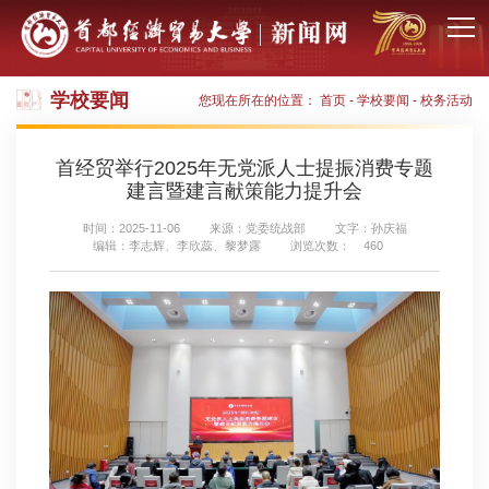
学校要闻
您现在所在的位置：
首页
-
学校要闻
-
校务活动
首经贸举行2025年无党派人士提振消费专题
建言暨建言献策能力提升会
时间：2025-11-06
来源：党委统战部
文字：孙庆福
编辑：李志辉、李欣蕊、黎梦露
浏览次数：
460