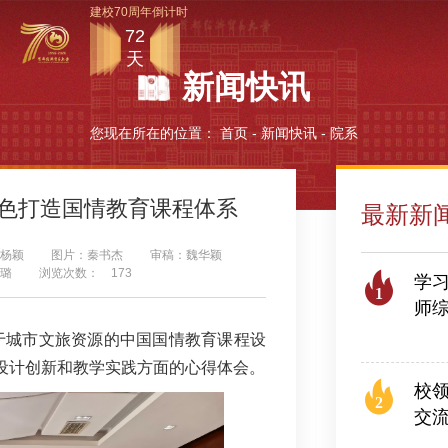
建校70周年倒计时
72
天
新闻快讯
您现在所在的位置：
首页
-
新闻快讯
-
院系
色打造国情教育课程体系
最新新
杨颖
图片：秦书杰
审稿：魏华颖
璐
浏览次数：
173
学习
1
师
2026
基于城市文旅资源的中国国情教育课程设
设计创新和教学实践方面的心得体会。
校
2
交
2026