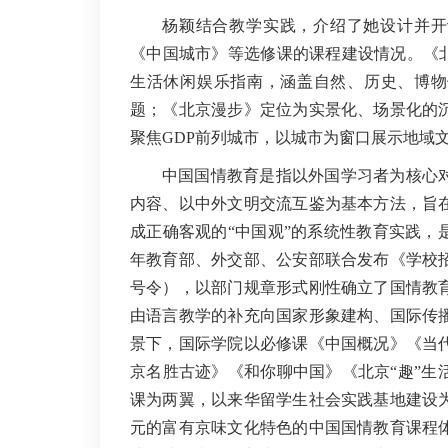
杨颖结合教学实践，介绍了她设计并开
《中国城市》等选修课的课程建设情况。《北
生活休闲娱乐指南，涵盖自然、历史、博物
题；《北京漫步》定位为实景化、场景化的
聚焦GDP前列城市，以城市为窗口展示地域
中国国情教育是指以外国学习者为核心
内容、以中外文明交流互鉴为基本方法，旨
成正确客观的“中国观”的系统性教育实践，是
年教育部、外交部、公安部联合发布《学校招
号令），以部门规章形式刚性确立了国情教
由语言教学的补充向国家形象建构、国际传
景下，国际学院以必修课《中国概况》《当
京名胜古迹》《和你聊中国》《北京“趣”生
课为两翼，以来华留学生社会实践基地建设
元的富有京味文化特色的中国国情教育课程