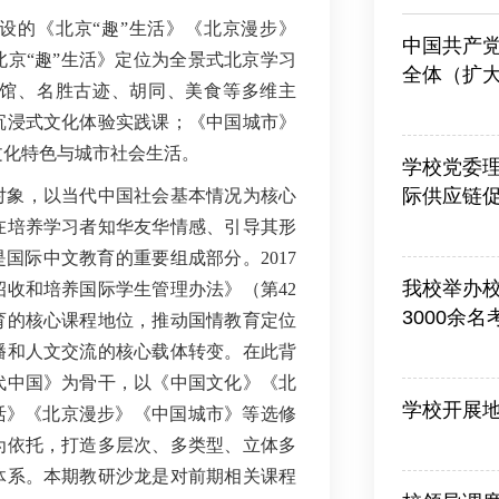
设的《北京“趣”生活》《北京漫步》
中国共产
京“趣”生活》定位为全景式北京学习
全体（扩
馆、名胜古迹、胡同、美食等多维主
2026-03-13
沉浸式文化体验实践课；《中国城市》
文化特色与城市社会生活。
学校党委
际供应链
对象，以当代中国社会基本情况为核心
在培养学习者知华友华情感、引导其形
2026-06-25
国际中文教育的重要组成部分。2017
我校举办
收和培养国际学生管理办法》（第42
3000余
育的核心课程地位，推动国情教育定位
2026-06-26
播和人文交流的核心载体转变。在此背
代中国》为骨干，以《中国文化》《北
学校开展
活》《北京漫步》《中国城市》等选修
2026-07-10
为依托，打造多层次、多类型、立体多
体系。本期教研沙龙是对前期相关课程