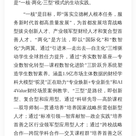
是“一核·两化·三型”模式的生动实践。
“一核”是目标，即“落实立德树人根本任务，服
务新时代首都高质量发展”，为首都发展培育战略
型拔尖创新人才、产业领军型财经人才和复合型首
善人才。“两化”是方法，即以“国际化”和“数智
化”为两翼。通过“引进来—走出去—自主化”三维驱
动学生全球胜任力提升，通过“夯实数智基座—专
业数智化转型—课程数智化进阶”三阶跃升系统塑
造学生数智素养。涵盖1.9亿市场主体数据的财经学
科大模型“驼灵”正在助力“专业焕新+专业新生”和AI
4Value财经场景案例教学。“三型”是路径，即创新
型、复合型和应用型。通过“科研先导—高阶课程
—双导师制—贯通培养”培养国家战略所需创新型
人才；通过“标准引领—智库献智—政企实践”培养
首善之区行业领军型应用型人才；通过“跨校战略
合作—跨院学科合作—交叉课程群”培养首善之区