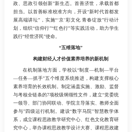
政、思政引领创新”新生态。首善济世，承载首都
担当。以首善标准校准方向，开设“新时代首都发
展高端讲坛”，实施“‘京’彩文化 青春绽放”行动计
划，组织“信仰行”“红色行”等实践活动，助力学生
践行“经世济民”使命。
“五维落地”
构建财经人才价值素养培养的新机制
在机制落地方面，学校以“制度—机制—平台
—任务—抓手”五个维度系统推进，构建支撑核心
素养培育的长效机制。制定涵盖实施、激励、监督
与考核全链条的7项校级纲领性文件，建立“党委统
一领导、部门协同联动、学院主导落实、教师全面
参与”四级运行机制。建设“数字马院”智慧教学体
系，成立课程思政教学研究中心、红色文化教育研
究中心，举办课程思政教学设计大赛、课程思政建