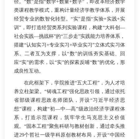
径。“数”是指“数学+数量+数字”，即改革经济数学
类课程教学模式，重构计量经济学教学体系，开展
经贸专业的数智化转型。“实”是指“实验+实践+实
训”，即打造经贸类系列实验课程，构建“大科创—
社会实践—挑战杯”的“三步走”实践能力培养体系，
搭建“认知实习+专业实习+毕业实习”立体式实习体
系。二者互为支撑，以“数”的训练夯实基础、回
应“实”的需求，以“实”的探索反哺“数”的优化，形
成良性互动。
在此框架下，学院推进“五大工程”，为人才培
养立柱架梁。“铸魂工程”强化思政引领，通过依托
省部级课程思政名师团队，开设“习近平经济思
想”课程，构建“初—中—高”级政治经济学课程体
系，打造示范课程，筑牢学生马克思主义价值
观。“固本工程”聚焦科研与教材创新，通过牵头推
进29个哲社一级学科原创教材布局，开设“中国经