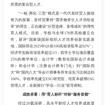
所需的复合型人才。
“一核·两化·三型”模式是一代代首经贸人接续
努力的探索，首经贸秉持“需求侧牵引人才供给改
革”的理念，正在建设“分型选择、多维成长”的弹性
育人模式。目前，学校与全球178所高校建立合
作，获评“国家级国际组织人才培养创新实践基
地，国际班在2025年QS前100高校录取率达92%”；
经济学实验班深造率超过2/3；双学士学位项目覆盖
25%的教学单位；会计学（数智化国际会计卓越
班）和会计学（注册会计师专门化）到“国际四
大”和“国内八大”等会计师事务所专业实习比例达到
100%。学校率先建立ESG研究院，培育本硕博ESG
管理人才，全面推行“学业—行业”双导师制。
成效卓著：
用“育人标杆”对标“服务首都”
经过20载深耕，高水平财经人才培养成效显