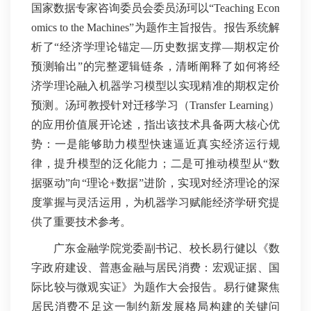
国家数据专家咨询委员会委员汤珂以“Teaching Econ
omics to the Machines
”为题作主旨报告。报告系统解
析了“经济学理论锚定—历史数据支撑—期权定价
预测输出”的完整逻辑链条，清晰阐释了如何将经
济学理论融入机器学习模型以实现精准的期权定价
预测。汤珂教授针对迁移学习（Transfer Learning）
的应用价值展开论述，指出该技术具备两大核心优
势：一是能够助力模型快速逼近真实经济运行规
律，提升模型的泛化能力；二是可推动模型从“数
据驱动”向“理论+数据”进阶，实现对经济理论的深
度掌握与灵活运用，为机器学习赋能经济学研究提
供了重要技术参考。
广东金融学院党委副书记、校长易行健以《数
字政府建设、普惠金融与居民消费：宏观证据、国
际比较与微观实证》为题作大会报告。易行健聚焦
居民消费不足这一制约新发展格局构建的关键问