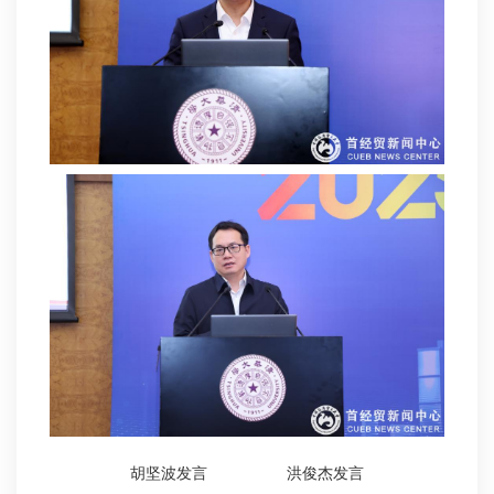
胡坚波发言 洪俊杰发言