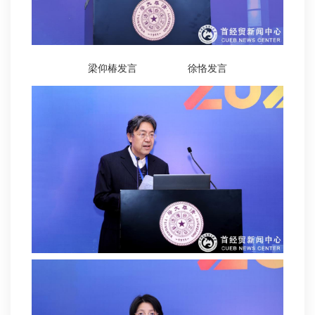
梁仰椿发言
徐恪发言