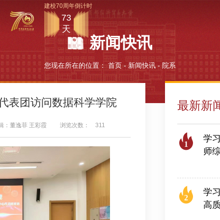
建校70周年倒计时
73
天
新闻快讯
您现在所在的位置：
首页
-
新闻快讯
-
院系
代表团访问数据科学学院
最新新
辑：董逸菲 王彩霞
浏览次数：
311
学习
1
师
2026
学习
2
高
2026