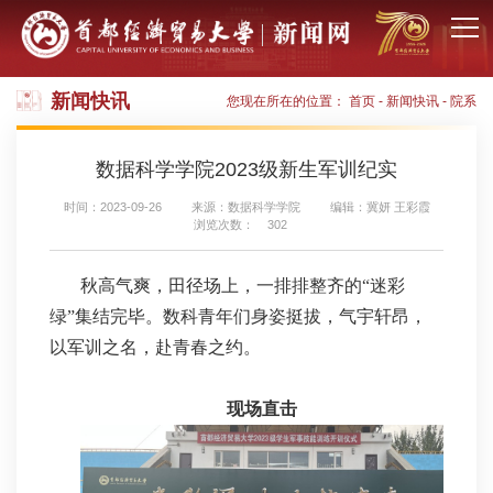
新闻快讯
您现在所在的位置：
首页
-
新闻快讯
-
院系
数据科学学院2023级新生军训纪实
时间：2023-09-26
来源：数据科学学院
编辑：冀妍 王彩霞
浏览次数：
302
秋高气爽，田径场上，一排排整齐的“迷彩
绿”集结完毕。数科青年们身姿挺拔，气宇轩昂，
以军训之名，赴青春之约。
现场直击