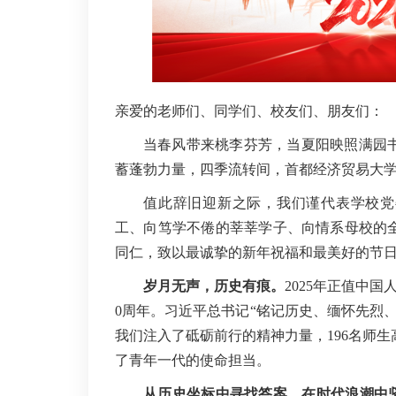
亲爱的老师们、同学们、校友们、朋友们：
当春风带来桃李芬芳，当夏阳映照满园
蓄蓬勃力量，四季流转间，首都经济贸易大
值此辞旧迎新之际，我们谨代表学校党
工、向笃学不倦的莘莘学子、向情系母校的
同仁，致以最诚挚的新年祝福和最美好的节
岁月无声，历史有痕。
2025年正值中
0周年。习近平总书记“铭记历史、缅怀先烈
我们注入了砥砺前行的精神力量，196名师
了青年一代的使命担当。
从历史坐标中寻找答案，在时代浪潮中