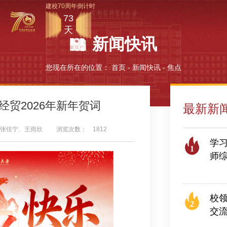
建校70周年倒计时
73
天
新闻快讯
您现在所在的位置：
首页
-
新闻快讯
-
焦点
经贸2026年新年贺词
最新新
张佳宁、王雨欣
浏览次数：
1812
学习
1
师
2026
校
2
交
2026