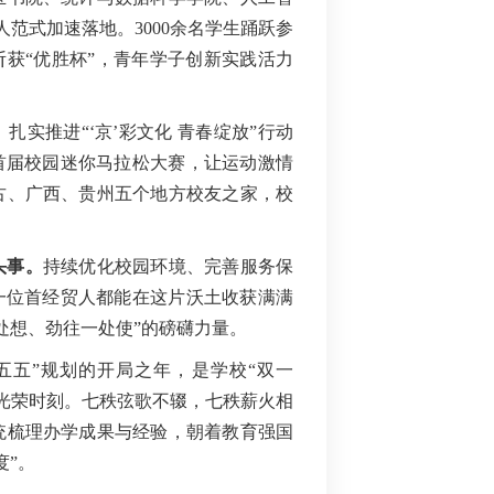
人范式加速落地。3000余名学生踊跃参
斩获“优胜杯”，青年学子创新实践活力
。
扎实推进“‘京’彩文化 青春绽放”行动
首届校园迷你马拉松大赛，让运动激情
古、广西、贵州五个地方校友之家，校
头事
。
持续优化校园环境、完善服务保
一位首经贸人都能在这片沃土收获满满
处想、劲往一处使”的磅礴力量。
“十五五”规划的开局之年，是学校“双一
的光荣时刻。七秩弦歌不辍，七秩薪火相
统梳理办学成果与经验，朝着教育强国
度”。