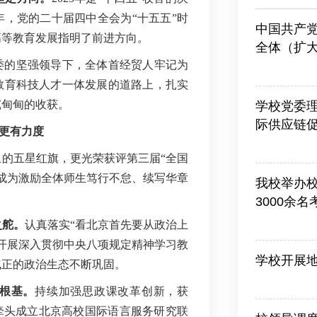
，党的二十届四中全会为“十五五”时
中国共产
高等教育发展指明了前进方向。
全体（扩
委的坚强领导下，全体首经贸人牢记为
2026-03-13
教育科技人才一体发展的道路上，扎实
沉甸甸的收获。
学校党委
际供应链
更有力度
2026-06-25
上的五星红旗，更光荣获评第三届“全国
成为激励全体师生笃行不怠、续写华章
我校举办
3000余
2026-06-26
之舵
。
认真落实“看北京首先要从政治上
开展深入贯彻中央八项规定精神学习教
学校开展
气正的政治生态不断巩固。
2026-07-10
根基。
持续加强思政课改革创新，获
牵头成立北京高校国际语言服务研究联