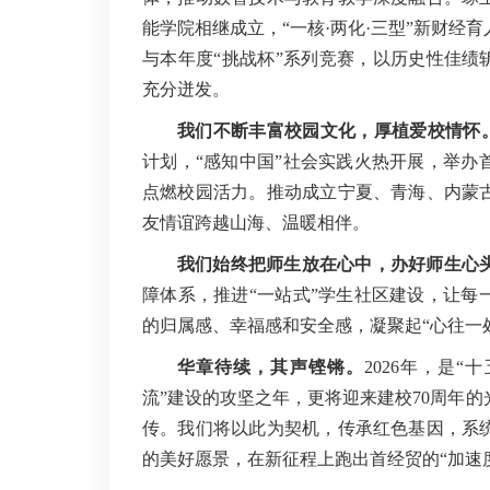
能学院相继成立，“一核·两化·三型”新财经育
与本年度“挑战杯”系列竞赛，以历史性佳绩
充分迸发。
我们不断丰富校园文化，厚植爱校情怀
计划，“感知中国”社会实践火热开展，举办
点燃校园活力。推动成立宁夏、青海、内蒙
友情谊跨越山海、温暖相伴。
我们始终把师生放在心中，办好师生心
障体系，推进“一站式”学生社区建设，让每
的归属感、幸福感和安全感，凝聚起“心往一
华章待续，其声铿锵
。
2026年，是
流”建设的攻坚之年，更将迎来建校70周年
传。我们将以此为契机，传承红色基因，系
的美好愿景，在新征程上跑出首经贸的“加速