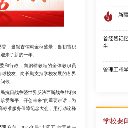
新
3
2026
首经贸记忆
生
书香，当银杏铺就金秋盛景，当初雪积
2026-07-28
学迎来了新的一年。
委和行政，向躬耕教坛的全体教职员
管理工程
全球校友、向长期支持学校发展的各界
2026-08-06
日问候！
国人民抗日战争暨世界反法西斯战争胜利8
、珍爱和平、开创未来”的重要讲话，为
生高标准服务保障纪念大会，用行动诠释
学校要
坚定方向
。
2025年是“十四五”收官的决